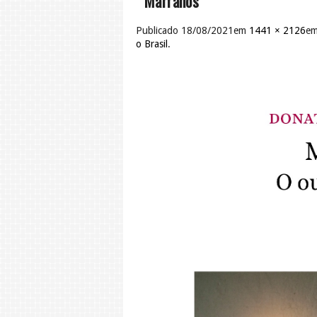
Marranos
Publicado
18/08/2021
em
1441 × 2126
e
o Brasil
.