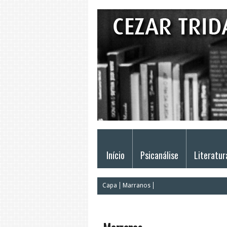
Início
Psicanálise
Literatur
Capa
Marranos